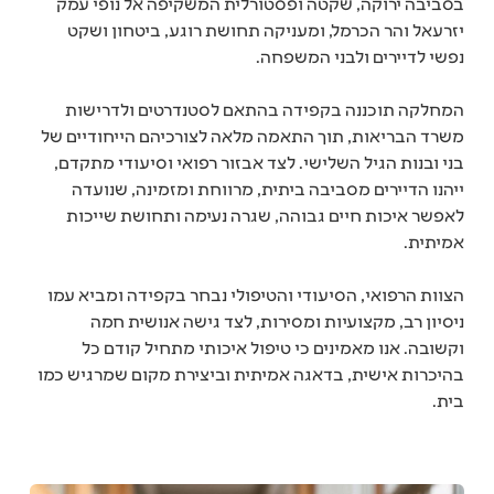
בסביבה ירוקה, שקטה ופסטורלית המשקיפה אל נופי עמק
יזרעאל והר הכרמל, ומעניקה תחושת רוגע, ביטחון ושקט
נפשי לדיירים ולבני המשפחה.
המחלקה תוכננה בקפידה בהתאם לסטנדרטים ולדרישות
משרד הבריאות, תוך התאמה מלאה לצורכיהם הייחודיים של
בני ובנות הגיל השלישי. לצד אבזור רפואי וסיעודי מתקדם,
ייהנו הדיירים מסביבה ביתית, מרווחת ומזמינה, שנועדה
לאפשר איכות חיים גבוהה, שגרה נעימה ותחושת שייכות
אמיתית.
הצוות הרפואי, הסיעודי והטיפולי נבחר בקפידה ומביא עמו
ניסיון רב, מקצועיות ומסירות, לצד גישה אנושית חמה
וקשובה. אנו מאמינים כי טיפול איכותי מתחיל קודם כל
בהיכרות אישית, בדאגה אמיתית וביצירת מקום שמרגיש כמו
בית.