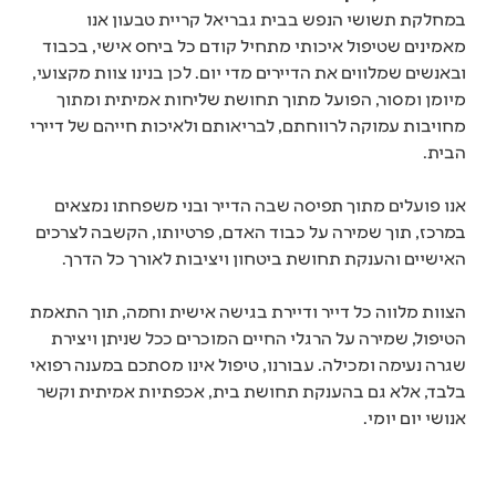
במחלקת תשושי הנפש בבית גבריאל קריית טבעון אנו
מאמינים שטיפול איכותי מתחיל קודם כל ביחס אישי, בכבוד
ובאנשים שמלווים את הדיירים מדי יום. לכן בנינו צוות מקצועי,
מיומן ומסור, הפועל מתוך תחושת שליחות אמיתית ומתוך
מחויבות עמוקה לרווחתם, לבריאותם ולאיכות חייהם של דיירי
הבית.
אנו פועלים מתוך תפיסה שבה הדייר ובני משפחתו נמצאים
במרכז, תוך שמירה על כבוד האדם, פרטיותו, הקשבה לצרכים
האישיים והענקת תחושת ביטחון ויציבות לאורך כל הדרך.
הצוות מלווה כל דייר ודיירת בגישה אישית וחמה, תוך התאמת
הטיפול, שמירה על הרגלי החיים המוכרים ככל שניתן ויצירת
שגרה נעימה ומכילה. עבורנו, טיפול אינו מסתכם במענה רפואי
בלבד, אלא גם בהענקת תחושת בית, אכפתיות אמיתית וקשר
אנושי יום יומי.