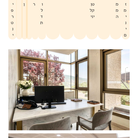
ז
מ
טן
ו
ר
ן
י
מ
מ
קל
ל
פ
י
ה
יני
ד
ר
נ
ת
ט
י
נ
ם
י