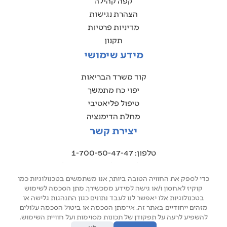
קפה קהילה
הצהרת נגישות
מדיניות פרטיות
תקנון
מידע שימושי
קוד משרד הבריאות
יפוי כח מתמשך
טיפול פליאטיבי
מחלת הדימנציה
יצירת קשר
טלפון: 1-700-50-47-47
אימייל: jenny@ors-siud.co.il
משרד ראשי: נווה גנים 10, חיפה
כדי לספק את החוויה הטובה ביותר, אנו משתמשים בטכנולוגיות כמו
קוקיז לאחסון ו/או גישה למידע ממכשירך. מתן הסכמה לשימוש
בטכנולוגיות אלו יאפשר לנו לעבד נתונים כגון התנהגות גלישה או
מזהים ייחודיים באתר זה. אי־מתן הסכמה או ביטול הסכמה עלולים
להשפיע לרעה על תפקודן של תכונות מסוימות ועל חוויית השימוש.