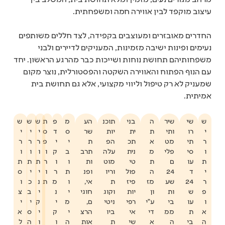
עיצוב מוקפד לבין אווירה חמה ומשפחתית.
החדרים מאובזרים ומעוצבים בקפידה, לצד חללים משותפים
נעימים ופינות ישיבה מזמינות, המעניקים לדיירים ולבני
משפחותיהם תחושת נוחות ושייכות כבר מהרגע הראשון. יחד
עם הנוף הפתוח והאווירה השקטה והפסטורלית, נוצר מקום
שמעניק לא רק טיפול וליווי מקצועי, אלא גם תחושת בית
אמיתית.
ש
שי
שיר
ה
בני
תוכנ
הע
מ
פ
ת
ש
ש
ש
י
רו
ותי
ת
ית
יות
שר
ס
ד
ס
י
י
י
ר
תי
מט
א
תכ
הפ
ת
י
י
פ
ר
ר
ר
ו
סי
פלי
מ
נית
עלה
תרב
ב
ק
ו
ו
ו
ו
ת
עו
ם
ת
טי
מוט
ות
ו
ו
ר
ת
ת
ת
י
ד
24
ה
פול
וריו
ופנ
ת
ר
ו
י
י
ס
ר
24
שע
מז
פיז
ת
אי,
ו
מ
ת
נ
כ
ו
פ
ש
ות
ון
יות
וקוג
חוגי
י
נ
י
ב
צ
ו
עו
בי
ע"י
רפי
ניטי
ם,
מ
י
ק
י
י
א
ת
ממ
די
אי
ביו
הרצ
י
ק
י
ס
א
ה
בי
ה
א
שי
ת
אות
ה
ו
ו
ה
ל