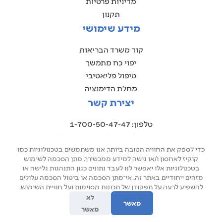
מדיניות פרטיות
תקנון
מידע שימושי
קוד משרד הבריאות
יפוי כח מתמשך
טיפול פליאטיבי
מחלת הדימנציה
יצירת קשר
טלפון: 1-700-50-47-47
אימייל: jenny@ors-siud.co.il
משרד ראשי: נווה גנים 10, חיפה
כדי לספק את החוויה הטובה ביותר, אנו משתמשים בטכנולוגיות כמו
קוקיז לאחסון ו/או גישה למידע ממכשירך. מתן הסכמה לשימוש
בטכנולוגיות אלו יאפשר לנו לעבד נתונים כגון התנהגות גלישה או
מזהים ייחודיים באתר זה. אי־מתן הסכמה או ביטול הסכמה עלולים
להשפיע לרעה על תפקודן של תכונות מסוימות ועל חוויית השימוש.
לא
2026 © בית גבריאל. כל הזכויות שמורות
מאשר
עיצוב ובניית אתר אקס פרסום
מאשר